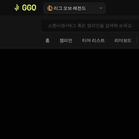
리그 오브 레전드
홈
챔피언
티어 리스트
리더보드