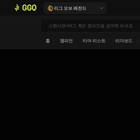
리그 오브 레전드
홈
챔피언
티어 리스트
리더보드