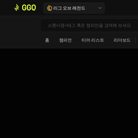
리그 오브 레전드
홈
챔피언
티어 리스트
리더보드