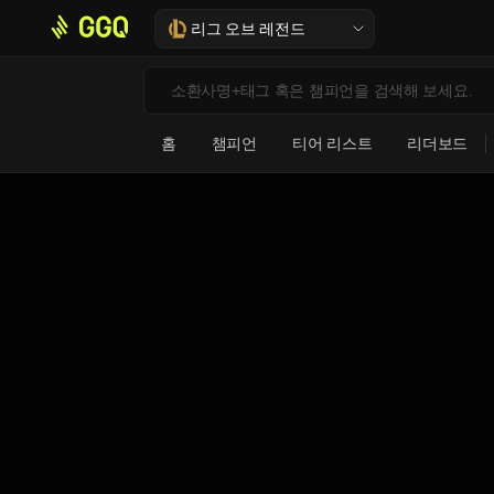
리그 오브 레전드
홈
챔피언
티어 리스트
리더보드