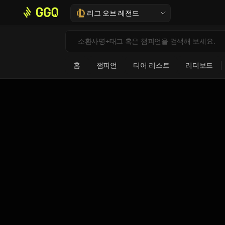
리그 오브 레전드
홈
챔피언
티어 리스트
리더보드