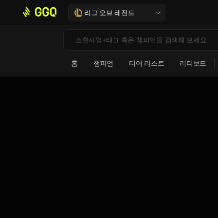
리그 오브 레전드
홈
챔피언
티어 리스트
리더보드