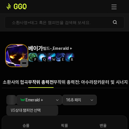
베이가
빌드
-
,
Emerald +
P
Q
W
E
R
소환사의 협곡
무작위 총력전
무작위 총력전: 아수라장
카운터 및 시너지
Emerald +
16.8
 패치
승률
픽률
밴율