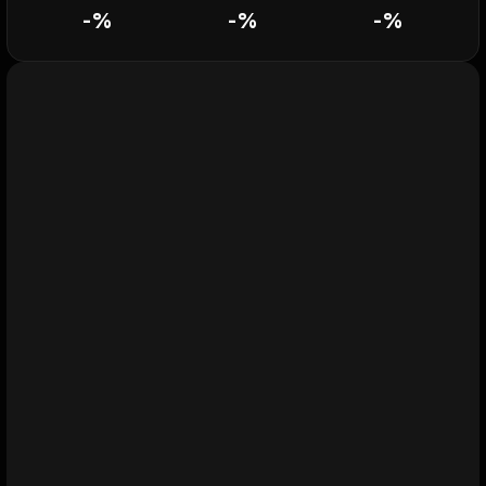
-
%
-
%
-
%