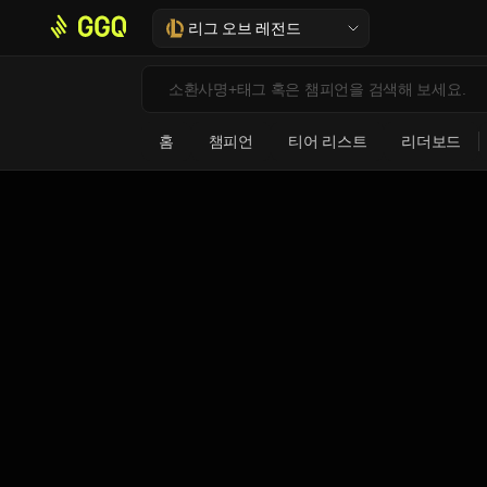
리그 오브 레전드
홈
챔피언
티어 리스트
리더보드