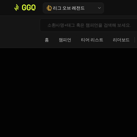
리그 오브 레전드
홈
챔피언
티어 리스트
리더보드