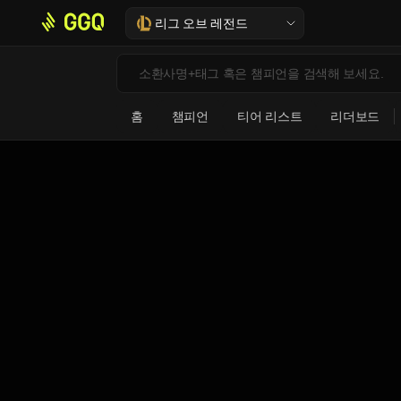
리그 오브 레전드
홈
챔피언
티어 리스트
리더보드