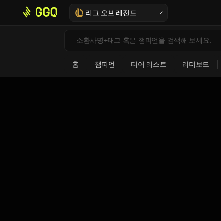
리그 오브 레전드
홈
챔피언
티어 리스트
리더보드