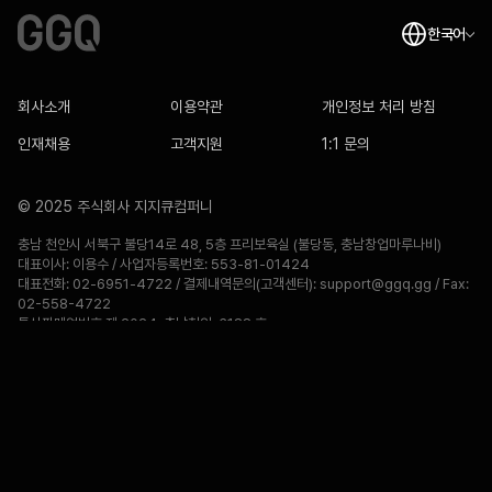
한국어
회사소개
이용약관
개인정보 처리 방침
인재채용
고객지원
1:1 문의
© 2025 주식회사 지지큐컴퍼니
충남 천안시 서북구 불당14로 48, 5층 프리보육실 (불당동, 충남창업마루나비)
대표이사: 이용수 / 사업자등록번호: 553-81-01424
대표전화: 02-6951-4722 / 결제내역문의(고객센터): support@ggq.gg / Fax: 
02-558-4722

통신판매업번호:제 2024-충남천안-3188 호
GGQ.GG isn`t endorsed by Riot Games and doesn`t reflect the views 
or opinions of Riot Games or anyone officially involved in producing or 
managing Riot Games properties. Riot Games, and all associated 
properties are trademarks or registered trademarks of Riot Games, 
Inc.